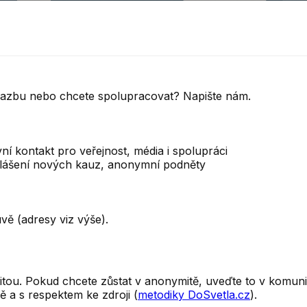
vazbu nebo chcete spolupracovat? Napište nám.
ní kontakt pro veřejnost, média i spolupráci
hlášení nových kauz, anonymní podněty
ě (adresy viz výše).
ritou. Pokud chcete zůstat v anonymitě, uveďte to v komun
 a s respektem ke zdroji (
metodiky DoSvetla.cz
).