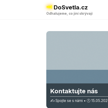
🔦
DoSvetla.cz
Odhalujeme, co jiní skrývají
Kontaktujte nás
✍️ Spojte se s námi • 🕔 15.05.202