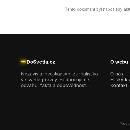
Tento dokument byl naposledy aktu
🔦
DoSvetla.cz
O webu
Nezávislá investigativní žurnalistika
O nás
ve světle pravdy. Podporujeme
Etický k
odvahu, fakta a odpovědnost.
Kontakt
Provoz