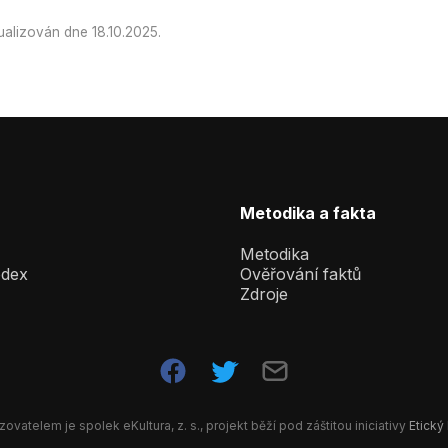
alizován dne 18.10.2025.
Metodika a fakta
Metodika
odex
Ověřování faktů
Zdroje
ovatelem je spolek eKultura, z. s., projekt běží pod záštitou iniciativy
Etický